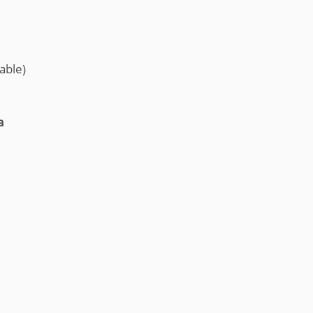
able)
a