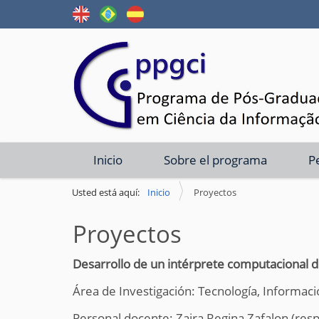
N
Inicio
Sobre el programa
P
a
v
Usted está aquí:
Inicio
Proyectos
e
Proyectos
g
a
Desarrollo de un intérprete computacional d
ç
ã
Área de Investigación: Tecnología, Informac
o
Personal docente: Zaira Regina Zafalon (res