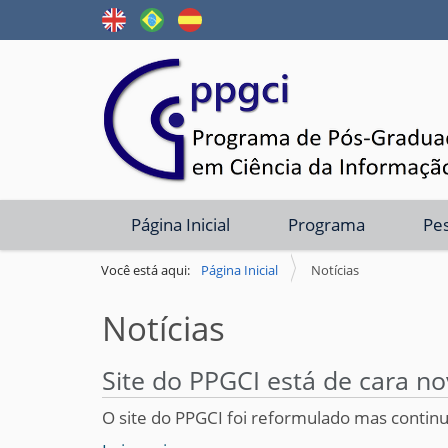
N
Página Inicial
Programa
Pe
a
v
Você está aqui:
Página Inicial
Notícias
e
Notícias
g
a
Site do PPGCI está de cara n
ç
ã
O site do PPGCI foi reformulado mas conti
o