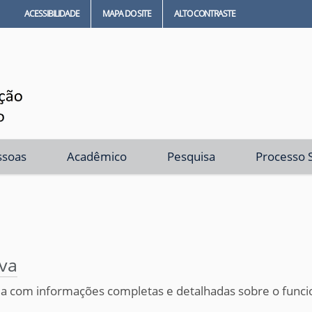
ACESSIBILIDADE
MAPA DO SITE
ALTO CONTRASTE
ssoas
Acadêmico
Pesquisa
Processo S
ova
nua com informações completas e detalhadas sobre o func