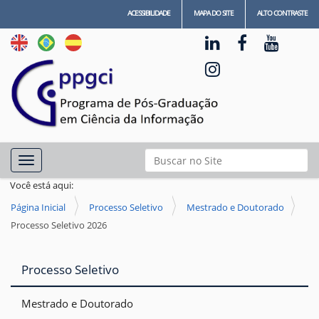
ACESSIBILIDADE
MAPA DO SITE
ALTO CONTRASTE
N
Busca
Toggle navigation
a
Busca Avançada…
Você está aqui:
v
Página Inicial
Processo Seletivo
Mestrado e Doutorado
e
Processo Seletivo 2026
g
a
Processo Seletivo
ç
ã
Mestrado e Doutorado
o