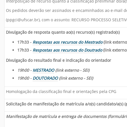
Interposição de recurso quanto à classificação preliminar do/a(s
Os pedidos deverão ser assinados e encaminhados ao e-mail d
(ppgci@ufscar.br), com o assunto: RECURSO PROCESSO SELETI
Divulgação de resposta quanto ao(s) recurso(s) registrado(s)
17h33 -
Respostas aos recursos do Mestrado
(link externo 
17h33 -
Respostas aos recursos do Doutrado
(link externo 
Divulgação do resultado final e indicação do orientador
19h00 -
MESTRADO
(link externo - SEI)
19h00 -
DOUTORADO
(link externo - SEI)
Homologação da classificação final e orientações pela CPG
Solicitação de manifestação de matrícula a/o(s) candidato/a(s) (
Manifestação de matrícula e entrega de documentos (formulário