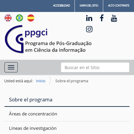
ACCESIBILIDAD
MAPA DEL SITIO
ALTO CONTRASTE
N
Buscar
Toggle navigation
a
Búsqueda Avanzada…
v
Usted está aquí:
Inicio
Sobre el programa
e
g
Sobre el programa
a
ç
Áreas de concentración
ã
Líneas de investigación
o