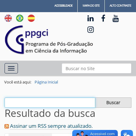
ACESSIBILIDADE
MAPA DO SITE
ALTO CONTRASTE
N
Busca
Toggle navigation
a
Busca Avançada…
v
Você está aqui:
Página Inicial
e
g
Filtrar os resultados
a
Resultado da busca
ç
ã
Assinar um RSS sempre atualizado.
o