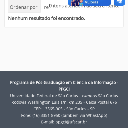
0
itens atendem ao seu critério.
Ordenar por
relevância
data (mais recente pri
Nenhum resultado foi encontrado.
Programa de Pós-Graduação em Ciência da Informação -
PPGCI
Universidade Federal de São Carlos -
campus
São Carlos
Rodovia Washington Luis s/n, km 235 - Caixa Postal 676
CEP: 13565-905 - São Carlos - SP
Fone: (16) 3351-8950 (também via WhastApp)
E-mail:
ppgci@ufscar.br