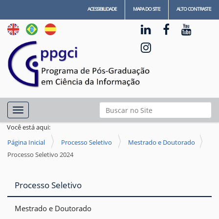
ACESSIBILIDADE
MAPA DO SITE
ALTO CONTRASTE
N
Busca
Toggle navigation
a
Busca Avançada…
Você está aqui:
v
Página Inicial
Processo Seletivo
Mestrado e Doutorado
e
Processo Seletivo 2024
g
a
Processo Seletivo
ç
ã
Mestrado e Doutorado
o