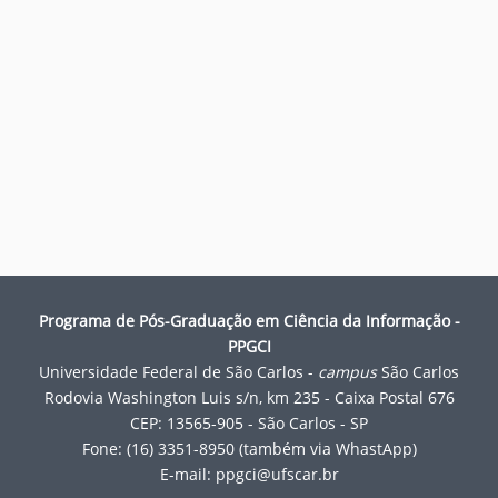
n
Programa de Pós-Graduação em Ciência da Informação -
PPGCI
Universidade Federal de São Carlos -
campus
São Carlos
Rodovia Washington Luis s/n, km 235 - Caixa Postal 676
CEP: 13565-905 - São Carlos - SP
Fone: (16) 3351-8950 (também via WhastApp)
E-mail:
ppgci@ufscar.br