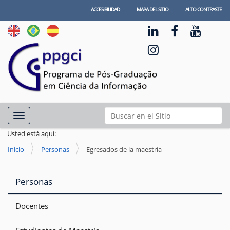
ACCESIBILIDAD
MAPA DEL SITIO
ALTO CONTRASTE
N
Buscar
Toggle navigation
a
Búsqueda Avanzada…
Usted está aquí:
v
Inicio
Personas
Egresados de la maestría
e
g
a
Personas
ç
Docentes
ã
o