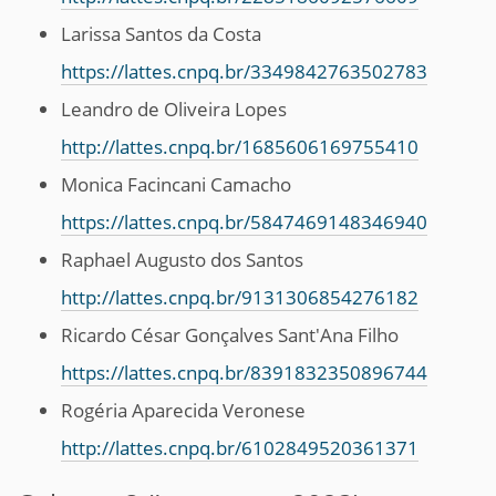
Larissa Santos da Costa
https://lattes.cnpq.br/3349842763502783
Leandro de Oliveira Lopes
http://lattes.cnpq.br/1685606169755410
Monica Facincani Camacho
https://lattes.cnpq.br/5847469148346940
Raphael Augusto dos Santos
http://lattes.cnpq.br/9131306854276182
Ricardo César Gonçalves Sant'Ana Filho
https://lattes.cnpq.br/8391832350896744
Rogéria Aparecida Veronese
http://lattes.cnpq.br/6102849520361371