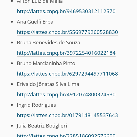
Ailton Luiz de Mella
http://lattes.cnpq.br/9469530312112570
Ana Guelfi Erba
https://lattes.cnpq.br/5569779260528830
Bruna Benevides de Souza
http://lattes.cnpq.br/3972254016022184
Bruno Marcianinha Pinto
https://lattes.cnpq.br/6297294497711068
Erivaldo Jônatas Silva Lima
http://lattes.cnpq.br/4912074800324530
Ingrid Rodrigues
https://lattes.cnpq.br/0179148145537643
Julia Beatriz Botiglieri
http://lattes.cnpq.br/2285186092576609