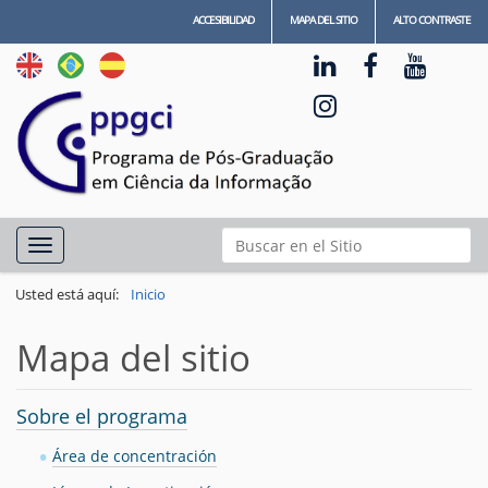
ACCESIBILIDAD
MAPA DEL SITIO
ALTO CONTRASTE
N
Buscar
Toggle navigation
a
Búsqueda Avanzada…
v
Usted está aquí:
Inicio
e
Mapa del sitio
g
a
ç
Sobre el programa
ã
Área de concentración
o