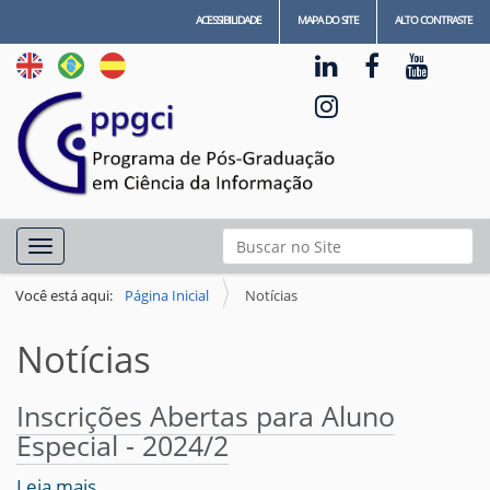
ACESSIBILIDADE
MAPA DO SITE
ALTO CONTRASTE
N
Busca
Toggle navigation
a
Busca Avançada…
v
Você está aqui:
Página Inicial
Notícias
e
Notícias
g
a
Inscrições Abertas para Aluno
ç
Especial - 2024/2
ã
o
Leia mais…