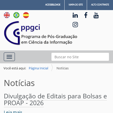
ACESSIBILIDADE
MAPA DO SITE
ALTO CONTRASTE
N
Busca
Toggle navigation
a
Busca Avançada…
v
Você está aqui:
Página Inicial
Notícias
e
Notícias
g
a
Divulgação de Editais para Bolsas e
ç
PROAP - 2026
ã
o
Leia mais…