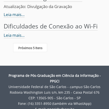
Atualização: Divulgação da Gravação
Leia mais…
Dificuldades de Conexão ao Wi-Fi
Leia mais…
Próximos 5 itens
Programa de Pós-Graduação em Ciência da Informação -
PPGCI
Universidade Federal de São Carlos -
campus
São Carlos
Rodovia Washington Luis s/n, km 235 - Caixa Postal 676
CEP: 13565-905 - São Carlos - SP
Fone: (16) 3351-8950 (também via WhastApp)