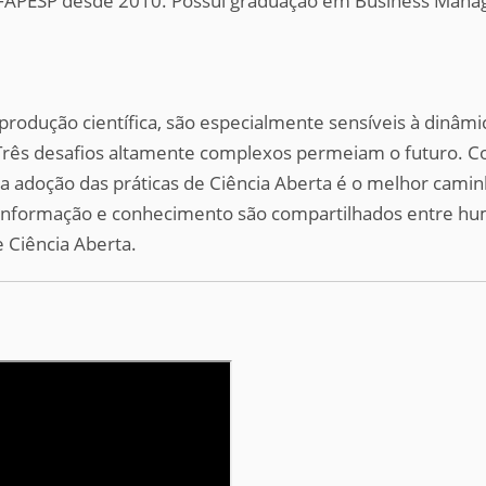
/FAPESP desde 2010. Possui graduação em Business Mana
odução científica, são especialmente sensíveis à dinâmic
 Três desafios altamente complexos permeiam o futuro. C
lena adoção das práticas de Ciência Aberta é o melhor ca
nformação e conhecimento são compartilhados entre hum
 Ciência Aberta.