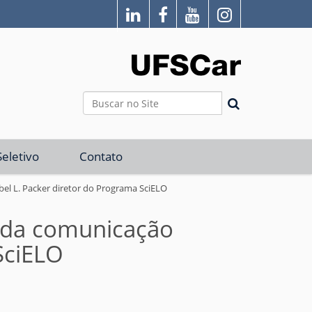
Busca
Busca Avançada…
eletivo
Contato
bel L. Packer diretor do Programa SciELO
o da comunicação
SciELO