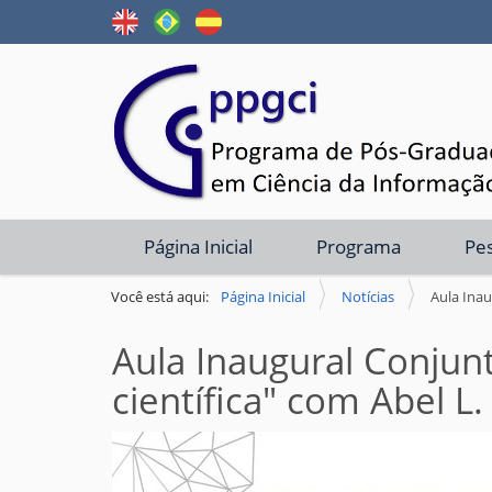
N
Página Inicial
Programa
Pe
a
v
Você está aqui:
Página Inicial
Notícias
Aula Inau
e
Aula Inaugural Conjun
g
a
científica" com Abel L
ç
ã
o