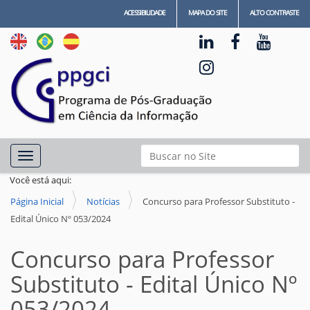
ACESSIBILIDADE
MAPA DO SITE
ALTO CONTRASTE
N
Busca
Toggle navigation
a
Busca Avançada…
Você está aqui:
v
Página Inicial
Notícias
Concurso para Professor Substituto -
e
Edital Único Nº 053/2024
g
a
Concurso para Professor
ç
Substituto - Edital Único Nº
ã
053/2024
o