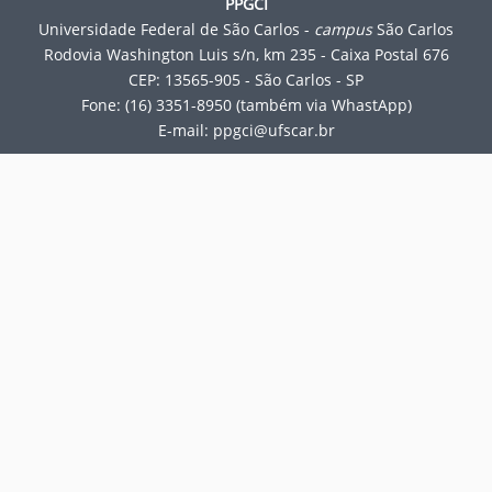
PPGCI
Universidade Federal de São Carlos -
campus
São Carlos
Rodovia Washington Luis s/n, km 235 - Caixa Postal 676
CEP: 13565-905 - São Carlos - SP
Fone: (16) 3351-8950 (também via WhastApp)
E-mail:
ppgci@ufscar.br