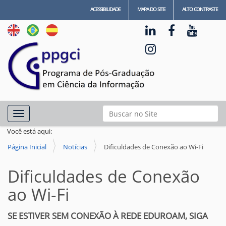
ACESSIBILIDADE
MAPA DO SITE
ALTO CONTRASTE
N
Busca
Toggle navigation
a
Busca Avançada…
Você está aqui:
v
Página Inicial
Notícias
Dificuldades de Conexão ao Wi-Fi
e
g
Dificuldades de Conexão
a
ao Wi-Fi
ç
ã
SE ESTIVER SEM CONEXÃO À REDE EDUROAM, SIGA
o