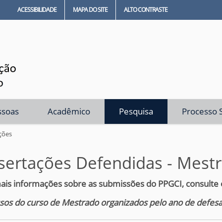
ACESSIBILIDADE
MAPA DO SITE
ALTO CONTRASTE
ssoas
Acadêmico
Pesquisa
Processo S
ções
sertações Defendidas - Mest
ais informações sobre as submissões do PPGCI, consulte
sos do curso de Mestrado organizados pelo ano de defes