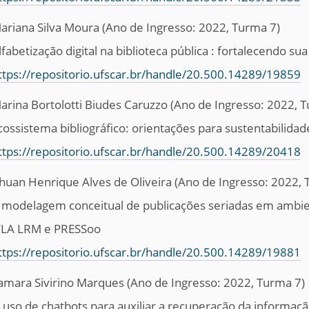
ariana Silva Moura
(Ano de Ingresso: 2022, Turma 7)
lfabetização digital na biblioteca pública : fortalecendo sua
ttps://repositorio.ufscar.br/handle/20.500.14289/19859
arina Bortolotti Biudes Caruzzo
(Ano de Ingresso: 2022, 
cossistema bibliográfico: orientações para sustentabilidad
ttps://repositorio.ufscar.br/handle/20.500.14289/20418
huan Henrique Alves de Oliveira
(Ano de Ingresso: 2022, 
 modelagem conceitual de publicações seriadas em ambie
FLA LRM e PRESSoo
ttps://repositorio.ufscar.br/handle/20.500.14289/19881
amara Sivirino Marques
(Ano de Ingresso: 2022, Turma 7)
 uso de chatbots para auxiliar a recuperação da informação