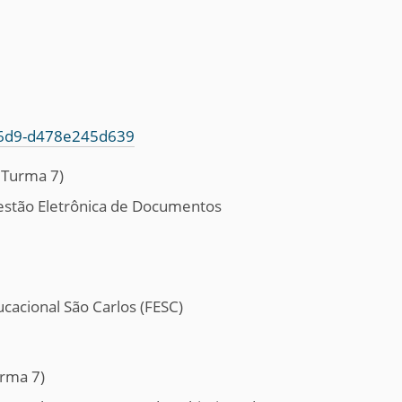
-a6d9-d478e245d639
 Turma 7)
 Gestão Eletrônica de Documentos
cacional São Carlos (FESC)
urma 7)