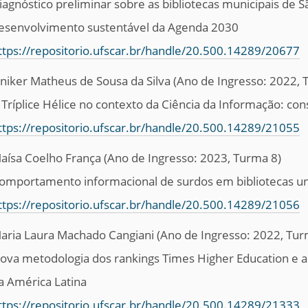
iagnóstico preliminar sobre as bibliotecas municipais de S
esenvolvimento sustentável da Agenda 2030
ttps://repositorio.ufscar.br/handle/20.500.14289/20677
iniker Matheus de Sousa da Silva
(Ano de Ingresso: 2022, 
 Tríplice Hélice no contexto da Ciência da Informação: con
ttps://repositorio.ufscar.br/handle/20.500.14289/21055
aísa Coelho França (Ano de Ingresso: 2023, Turma 8)
omportamento informacional de surdos em bibliotecas uni
ttps://repositorio.ufscar.br/handle/20.500.14289/21056
aria Laura Machado Cangiani
(Ano de Ingresso: 2022, Tur
ova metodologia dos rankings Times Higher Education e a
a América Latina
ttps://repositorio.ufscar.br/handle/20.500.14289/21333