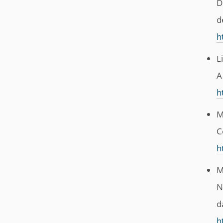
D
d
h
L
A
h
M
C
h
M
N
d
h