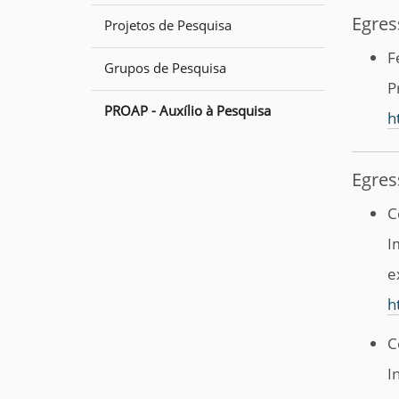
Egres
Projetos de Pesquisa
F
Grupos de Pesquisa
P
PROAP - Auxílio à Pesquisa
h
Egres
C
I
e
h
C
I