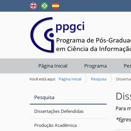
N
Página Inicial
Programa
Pe
a
v
Você está aqui:
Página Inicial
Pesquisa
Disserta
e
Dis
g
Pesquisa
a
Para m
ç
Dissertações Defendidas
ã
*Egres
Produção Acadêmica
o