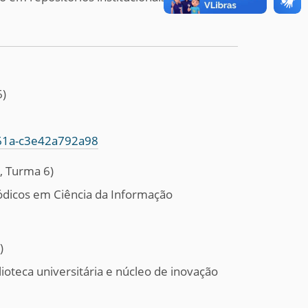
6)
861a-c3e42a792a98
, Turma 6)
eriódicos em Ciência da Informação
)
lioteca universitária e núcleo de inovação