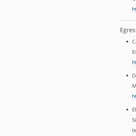
h
Egres
C
E
h
D
M
h
E
S
t