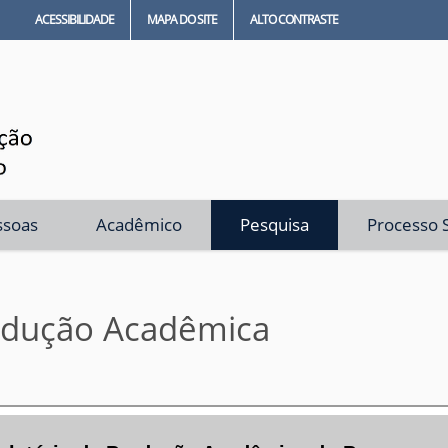
ACESSIBILIDADE
MAPA DO SITE
ALTO CONTRASTE
ssoas
Acadêmico
Pesquisa
Processo S
odução Acadêmica