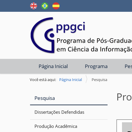
N
Página Inicial
Programa
Pe
a
v
Você está aqui:
Página Inicial
Pesquisa
e
Pr
g
Pesquisa
a
ç
Dissertações Defendidas
ã
Produção Acadêmica
o