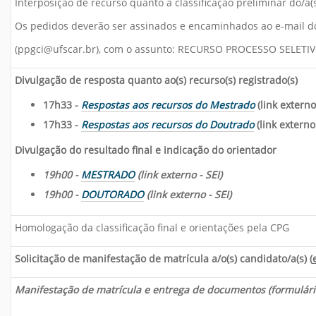
Interposição de recurso quanto à classificação preliminar do/a(s
Os pedidos deverão ser assinados e encaminhados ao e-mail d
(ppgci@ufscar.br), com o assunto: RECURSO PROCESSO SELETI
Divulgação de resposta quanto ao(s) recurso(s) registrado(s)
17h33 -
Respostas aos recursos do Mestrado
(link externo 
17h33 -
Respostas aos recursos do Doutrado
(link externo 
Divulgação do resultado final e indicação do orientador
19h00 -
MESTRADO
(link externo - SEI)
19h00 -
DOUTORADO
(link externo - SEI)
Homologação da classificação final e orientações pela CPG
Solicitação de manifestação de matrícula a/o(s) candidato/a(s) (
Manifestação de matrícula e entrega de documentos (formulário