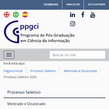
ACESSIBILIDADE
MAPA DO SITE
ALTO CONTRASTE
N
Busca
Toggle navigation
a
Busca Avançada…
Você está aqui:
v
Página Inicial
Processo Seletivo
Mestrado e Doutorado
e
Processo Seletivo 2026
g
a
Processo Seletivo
ç
ã
Mestrado e Doutorado
o