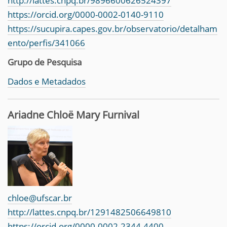
http://lattes.cnpq.br/9896600626524397
https://orcid.org/0000-0002-0140-9110
https://sucupira.capes.gov.br/observatorio/detalham
ento/perfis/341066
Grupo de Pesquisa
Dados e Metadados
Ariadne Chloë Mary Furnival
chloe@ufscar.br
http://lattes.cnpq.br/1291482506649810
https://orcid.org/0000-0002-2344-4400