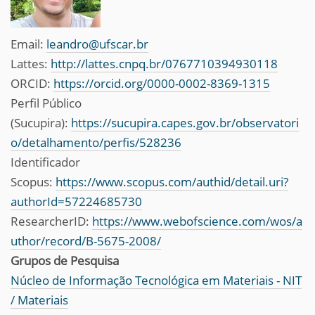
Email:
leandro@ufscar.br
Lattes:
http://lattes.cnpq.br/0767710394930118
ORCID:
https://orcid.org/0000-0002-8369-1315
Perfil Público
(Sucupira):
https://sucupira.capes.gov.br/observatori
o/detalhamento/perfis/528236
Identificador
Scopus:
https://www.scopus.com/authid/detail.uri?
authorId=57224685730
ResearcherID:
https://www.webofscience.com/wos/a
uthor/record/B-5675-2008/
Grupos de Pesquisa
Núcleo de Informação Tecnológica em Materiais - NIT
/ Materiais