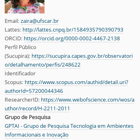
Email:
zaira@ufscar.br
Lattes:
http://lattes.cnpq.br/1584935790390793
ORCID:
https://orcid.org/0000-0002-4467-2138
Perfil Público
(Sucupira):
https://sucupira.capes.gov.br/observatori
o/detalhamento/perfis/248622
Identificador
Scopus:
https://www.scopus.com/authid/detail.uri?
authorId=57200044346
ResearcherID:
https://www.webofscience.com/wos/a
uthor/record/H-2211-2011
Grupo de Pesquisa
GPTAI - Grupo de Pesquisa Tecnologia em Ambientes
Informacionais e Inovação