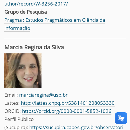
uthor/record/W-3256-2017/
Grupo de Pesquisa
Pragma : Estudos Pragmáticos em Ciência da
informação
Marcia Regina da Silva
Email:
marciaregina@usp.br
Lattes:
http://lattes.cnpq.br/5381461208053330
ORCID:
https://orcid.org/0000-0001-5852-1026
Perfil Público
(Sucupira):
https://sucupira.capes.gov.br/observatori