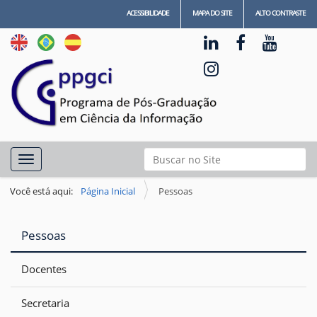
ACESSIBILIDADE
MAPA DO SITE
ALTO CONTRASTE
N
Busca
Toggle navigation
a
Busca Avançada…
v
Você está aqui:
Página Inicial
Pessoas
e
g
Pessoas
a
ç
Docentes
ã
Secretaria
o