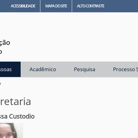
ACESSIBILIDADE
MAPA DO SITE
ALTO CONTRASTE
ssoas
Acadêmico
Pesquisa
Processo S
a
retaria
sa Custodio