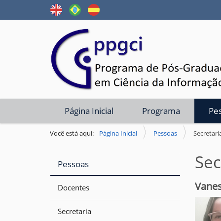
N
Página Inicial
Programa
Pe
a
v
Você está aqui:
Página Inicial
Pessoas
Secretari
e
Sec
g
Pessoas
a
Vanes
ç
Docentes
ã
Secretaria
o