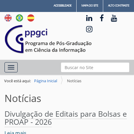
ACESSIBILIDADE
MAPA DO SITE
ALTO CONTRASTE
N
Busca
Toggle navigation
a
Busca Avançada…
v
Você está aqui:
Página Inicial
Notícias
e
Notícias
g
a
Divulgação de Editais para Bolsas e
ç
PROAP - 2026
ã
o
Leia mais…