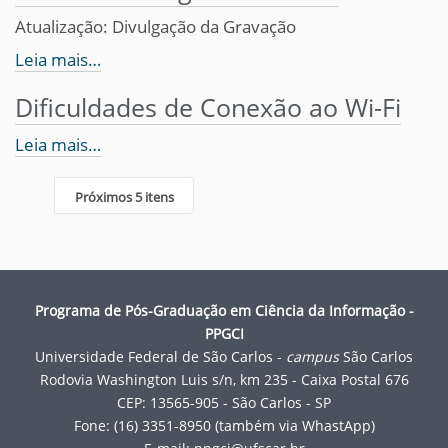
Atualização: Divulgação da Gravação
Leia mais…
Dificuldades de Conexão ao Wi-Fi
Leia mais…
Próximos 5 itens
Programa de Pós-Graduação em Ciência da Informação -
PPGCI
Universidade Federal de São Carlos -
campus
São Carlos
Rodovia Washington Luis s/n, km 235 - Caixa Postal 676
CEP: 13565-905 - São Carlos - SP
Fone: (16) 3351-8950 (também via WhastApp)