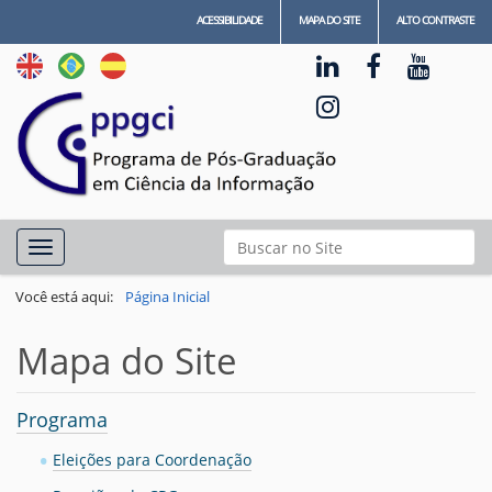
ACESSIBILIDADE
MAPA DO SITE
ALTO CONTRASTE
N
Busca
Toggle navigation
a
Busca Avançada…
v
Você está aqui:
Página Inicial
e
Mapa do Site
g
a
ç
Programa
ã
Eleições para Coordenação
o